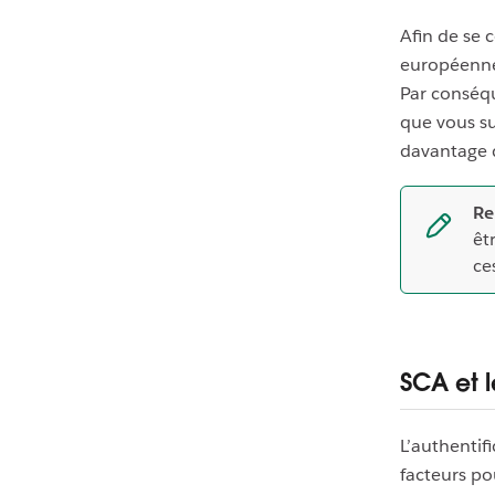
Afin de se 
européenne,
Par conséqu
que vous su
davantage 
Re
êt
ce
SCA et 
L’authentifi
facteurs po