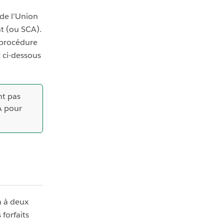
 de l’Union
nt (ou SCA).
 procédure
 ci-dessous
nt pas
A pour
on à deux
forfaits