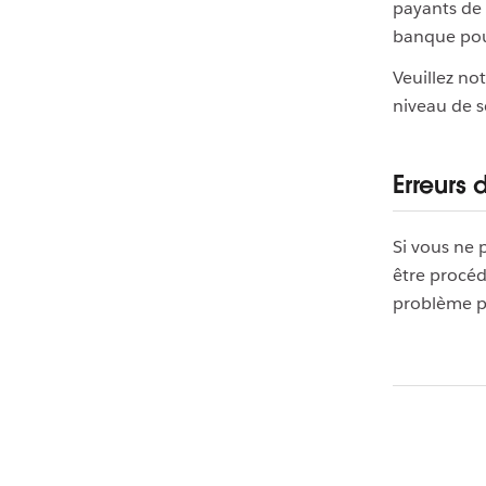
payants de 
banque pou
Veuillez no
niveau de s
Erreurs
Si vous ne 
être procéd
problème pe