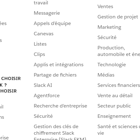
travail
Ventes
Messagerie
Gestion de projet
ées
Appels d’équipe
Marketing
Canevas
Sécurité
s
Listes
Production,
Clips
automobile et éne
Applis et intégrations
Technologie
Partage de fichiers
Médias
 CHOISIR
Slack AI
Services financiers
K ?
HOISIR
Agentforce
Vente au détail
Recherche d’entreprise
Secteur public
il
Sécurité
Enseignement
ms
Gestion des clés de
Santé et sciences 
chiffrement Slack
vie
rise
Enterprise (Slack EKM)