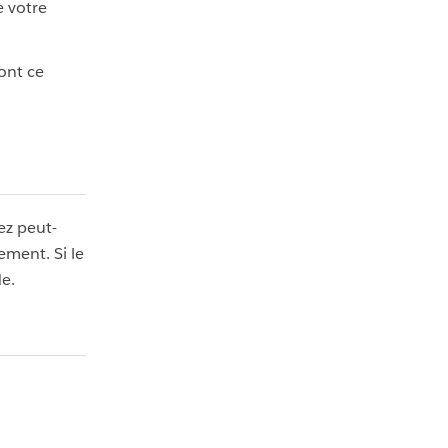
e votre
ont ce
ez peut-
ement. Si le
de.