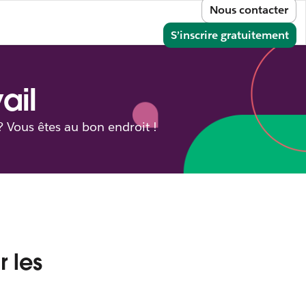
Nous contacter
e
onnecter
S’inscrire gratuitement
ail
? Vous êtes au bon endroit !
r les