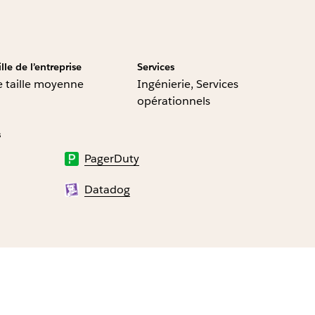
ille de l’entreprise
Services
 taille moyenne
Ingénierie, Services
opérationnels
s
PagerDuty
Datadog