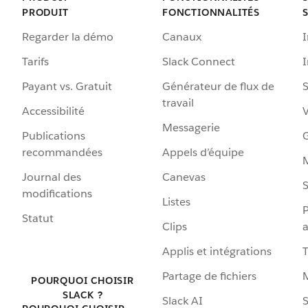
PRODUIT
FONCTIONNALITÉS
Regarder la démo
Canaux
I
Tarifs
Slack Connect
Payant vs. Gratuit
Générateur de flux de
S
travail
Accessibilité
Messagerie
Publications
G
recommandées
Appels d’équipe
Journal des
Canevas
S
modifications
Listes
P
Statut
Clips
a
Applis et intégrations
Partage de fichiers
POURQUOI CHOISIR
SLACK ?
Slack AI
S