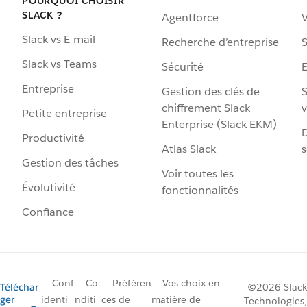
POURQUOI CHOISIR
SLACK ?
Agentforce
V
Slack vs E-mail
Recherche d’entreprise
S
Slack vs Teams
Sécurité
Entreprise
Gestion des clés de
S
chiffrement Slack
v
Petite entreprise
Enterprise (Slack EKM)
D
Productivité
Atlas Slack
s
Gestion des tâches
Voir toutes les
Évolutivité
fonctionnalités
Confiance
Conf
Co
Préféren
Vos choix en
Téléchar
©2026 Slack
ger
identi
nditi
ces de
matière de
Technologies,