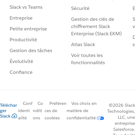
Slack vs Teams
Sécurité
Entreprise
Gestion des clés de
S
chiffrement Slack
v
Petite entreprise
Enterprise (Slack EKM)
D
Productivité
Atlas Slack
s
Gestion des tâches
Voir toutes les
Évolutivité
fonctionnalités
Confiance
Conf
Co
Préféren
Vos choix en
Téléchar
©2026 Slack
ger
identi
nditi
ces de
matière de
Technologies,
Slack
LLC, une
alité
ons
cookies
confidentialité
entreprise
Salesforce.