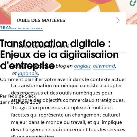
TABLE DES MATIÈRES
TRANSFORMATION
Transformation digitale :
Temps de lecture : 9 min
Enjeux de la digitalisation
d’entreprise
Vous pouvez lire ce blog en
anglais
,
allemand
,
et
japonais
.
Comment planifier votre avenir dans le contexte actuel
La transformation numérique consiste à adopter
des processus et des outils numériques pour
Par l’équipe Slack
atteindre des objectifs commerciaux stratégiques.
1er novembre 2019
Il s’agit d’un processus complexe à multiples
facettes qui représente un changement culturel
majeur dans le monde du travail, et qui implique
des changements qui concernent tous les services
d’une organisation.