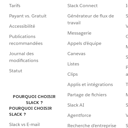
Tarifs
Slack Connect
Payant vs. Gratuit
Générateur de flux de
S
travail
Accessibilité
Messagerie
Publications
G
recommandées
Appels d’équipe
Journal des
Canevas
S
modifications
Listes
P
Statut
Clips
a
Applis et intégrations
Partage de fichiers
POURQUOI CHOISIR
SLACK ?
Slack AI
S
POURQUOI CHOISIR
SLACK ?
Agentforce
V
Slack vs E-mail
Recherche d’entreprise
S