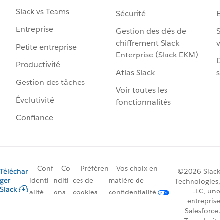
Slack vs Teams
Sécurité
Entreprise
Gestion des clés de
S
chiffrement Slack
v
Petite entreprise
Enterprise (Slack EKM)
D
Productivité
Atlas Slack
s
Gestion des tâches
Voir toutes les
Évolutivité
fonctionnalités
Confiance
Conf
Co
Préféren
Vos choix en
Téléchar
©2026 Slack
ger
identi
nditi
ces de
matière de
Technologies,
Slack
LLC, une
alité
ons
cookies
confidentialité
entreprise
Salesforce.