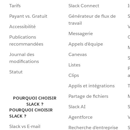
Tarifs
Slack Connect
Payant vs. Gratuit
Générateur de flux de
S
travail
Accessibilité
Messagerie
Publications
G
recommandées
Appels d’équipe
Journal des
Canevas
S
modifications
Listes
P
Statut
Clips
a
Applis et intégrations
Partage de fichiers
POURQUOI CHOISIR
SLACK ?
Slack AI
S
POURQUOI CHOISIR
SLACK ?
Agentforce
V
Slack vs E-mail
Recherche d’entreprise
S