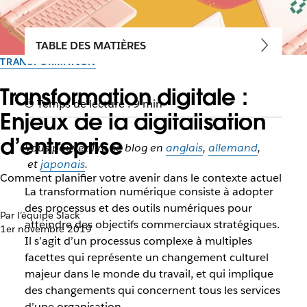
TABLE DES MATIÈRES
TRANSFORMATION
Transformation digitale :
Temps de lecture : 9 min
Enjeux de la digitalisation
d’entreprise
Vous pouvez lire ce blog en
anglais
,
allemand
,
et
japonais
.
Comment planifier votre avenir dans le contexte actuel
La transformation numérique consiste à adopter
des processus et des outils numériques pour
Par l’équipe Slack
atteindre des objectifs commerciaux stratégiques.
1er novembre 2019
Il s’agit d’un processus complexe à multiples
facettes qui représente un changement culturel
majeur dans le monde du travail, et qui implique
des changements qui concernent tous les services
d’une organisation.