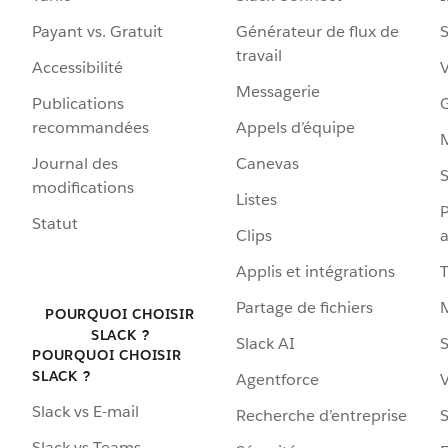
Payant vs. Gratuit
Générateur de flux de
S
travail
Accessibilité
Messagerie
Publications
G
recommandées
Appels d’équipe
Journal des
Canevas
S
modifications
Listes
P
Statut
Clips
a
Applis et intégrations
Partage de fichiers
POURQUOI CHOISIR
SLACK ?
Slack AI
S
POURQUOI CHOISIR
SLACK ?
Agentforce
V
Slack vs E-mail
Recherche d’entreprise
S
Slack vs Teams