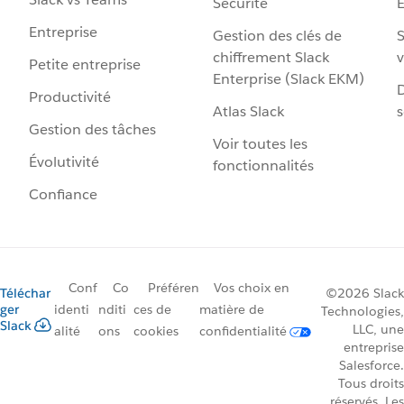
Sécurité
Entreprise
Gestion des clés de
S
chiffrement Slack
v
Petite entreprise
Enterprise (Slack EKM)
D
Productivité
Atlas Slack
s
Gestion des tâches
Voir toutes les
Évolutivité
fonctionnalités
Confiance
Conf
Co
Préféren
Vos choix en
Téléchar
©2026 Slack
ger
identi
nditi
ces de
matière de
Technologies,
Slack
LLC, une
alité
ons
cookies
confidentialité
entreprise
Salesforce.
Tous droits
réservés. Les