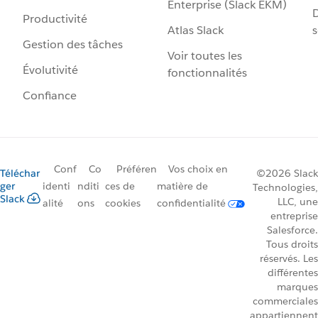
Enterprise (Slack EKM)
D
Productivité
Atlas Slack
s
Gestion des tâches
Voir toutes les
Évolutivité
fonctionnalités
Confiance
Conf
Co
Préféren
Vos choix en
Téléchar
©2026 Slack
ger
identi
nditi
ces de
matière de
Technologies,
Slack
LLC, une
alité
ons
cookies
confidentialité
entreprise
Salesforce.
Tous droits
réservés. Les
différentes
marques
commerciales
appartiennent