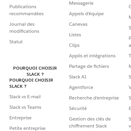
Messagerie
Publications
G
recommandées
Appels d’équipe
Journal des
Canevas
S
modifications
Listes
P
Statut
Clips
a
Applis et intégrations
Partage de fichiers
POURQUOI CHOISIR
SLACK ?
Slack AI
S
POURQUOI CHOISIR
SLACK ?
Agentforce
V
Slack vs E-mail
Recherche d’entreprise
S
Slack vs Teams
Sécurité
Entreprise
Gestion des clés de
S
chiffrement Slack
v
Petite entreprise