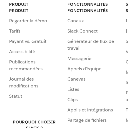
PRODUIT
FONCTIONNALITÉS
PRODUIT
FONCTIONNALITÉS
Regarder la démo
Canaux
I
Tarifs
Slack Connect
Payant vs. Gratuit
Générateur de flux de
S
travail
Accessibilité
Messagerie
Publications
G
recommandées
Appels d’équipe
Journal des
Canevas
S
modifications
Listes
P
Statut
Clips
a
Applis et intégrations
Partage de fichiers
POURQUOI CHOISIR
SLACK ?