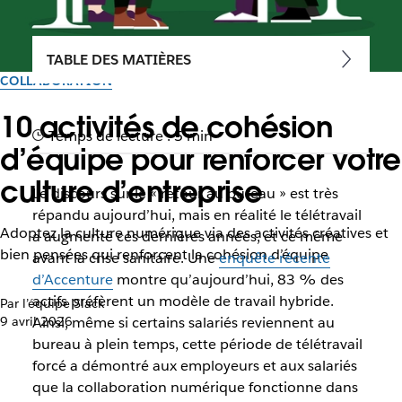
TABLE DES MATIÈRES
COLLABORATION
10 activités de cohésion
Temps de lecture : 5 min
d’équipe pour renforcer votre
culture d’entreprise
Le discours sur le « retour au bureau » est très
répandu aujourd’hui, mais en réalité le télétravail
Adoptez la culture numérique via des activités créatives et
a augmenté ces dernières années, et ce même
bien pensées qui renforcent la cohésion d’équipe
avant la crise sanitaire. Une
enquête récente
d’Accenture
montre qu’aujourd’hui, 83 % des
actifs préfèrent un modèle de travail hybride.
Par l’équipe Slack
9 avril 2026
Ainsi, même si certains salariés reviennent au
bureau à plein temps, cette période de télétravail
forcé a démontré aux employeurs et aux salariés
que la collaboration numérique fonctionne dans