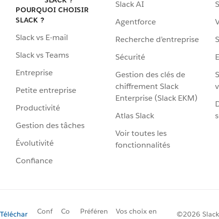
Slack AI
S
POURQUOI CHOISIR
SLACK ?
Agentforce
V
Slack vs E-mail
Recherche d’entreprise
S
Slack vs Teams
Sécurité
Entreprise
Gestion des clés de
S
chiffrement Slack
v
Petite entreprise
Enterprise (Slack EKM)
D
Productivité
Atlas Slack
s
Gestion des tâches
Voir toutes les
Évolutivité
fonctionnalités
Confiance
Conf
Co
Préféren
Vos choix en
Téléchar
©2026 Slack