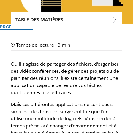
TABLE DES MATIÈRES
PRODUCTIVITÉ
Comment les applications
Temps de lecture : 3 min
pour Slack rendent votre
organisation plus productive
Qu’il s’agisse de partager des fichiers, d’organiser
des vidéoconférences, de gérer des projets ou de
Lorsque vous intégrez vos outils préférés à Slack, les tâches
planifier des réunions, il existe certainement une
quotidiennes sont effectuées plus efficacement et plus
application capable de rendre vos tâches
rapidement.
quotidiennes plus efficaces.
Mais ces différentes applications ne sont pas si
Auteur : Slack Team
simples : des tensions surgissent lorsque l’on
7 novembre 2019
utilise une multitude de logiciels. Vous perdez à
temps précieux à changer d’environnement et à
basculer d’un élément à l’autre, à copier-coller, à