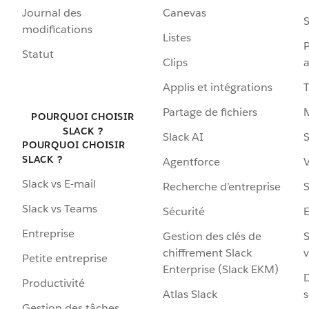
Journal des
Canevas
S
modifications
Listes
P
Statut
Clips
a
Applis et intégrations
Partage de fichiers
POURQUOI CHOISIR
SLACK ?
Slack AI
S
POURQUOI CHOISIR
SLACK ?
Agentforce
V
Slack vs E-mail
Recherche d’entreprise
S
Slack vs Teams
Sécurité
Entreprise
Gestion des clés de
S
chiffrement Slack
v
Petite entreprise
Enterprise (Slack EKM)
D
Productivité
Atlas Slack
s
Gestion des tâches