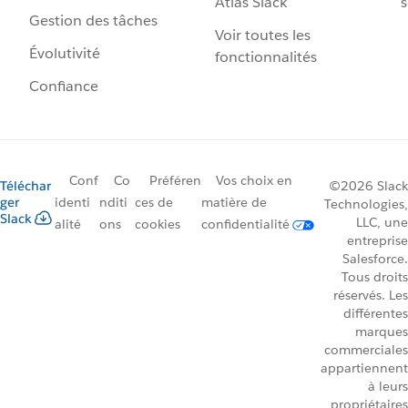
Atlas Slack
s
Gestion des tâches
Voir toutes les
Évolutivité
fonctionnalités
Confiance
Conf
Co
Préféren
Vos choix en
Téléchar
©2026 Slack
ger
identi
nditi
ces de
matière de
Technologies,
Slack
LLC, une
alité
ons
cookies
confidentialité
entreprise
Salesforce.
Tous droits
réservés. Les
différentes
marques
commerciales
appartiennent
à leurs
propriétaires