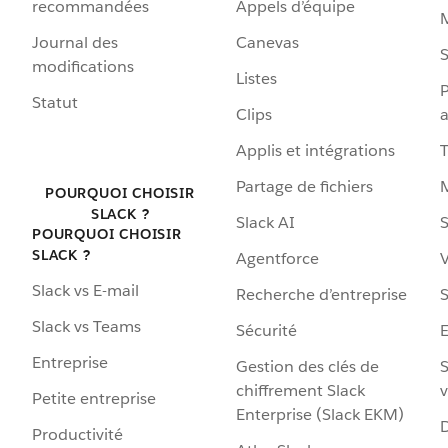
recommandées
Appels d’équipe
Journal des
Canevas
S
modifications
Listes
P
Statut
Clips
a
Applis et intégrations
Partage de fichiers
POURQUOI CHOISIR
SLACK ?
Slack AI
S
POURQUOI CHOISIR
SLACK ?
Agentforce
V
Slack vs E-mail
Recherche d’entreprise
S
Slack vs Teams
Sécurité
Entreprise
Gestion des clés de
S
chiffrement Slack
v
Petite entreprise
Enterprise (Slack EKM)
D
Productivité