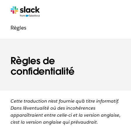
Navigation
Pages
supplémentaires
de
Règles
confiance
Règles de
confidentialité
Cette traduction n’est fournie qu’à titre informatif.
Dans l’éventualité où des incohérences
apparaîtraient entre celle-ci et la version anglaise,
c’est la version anglaise qui prévaudrait.