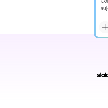
Co
auj