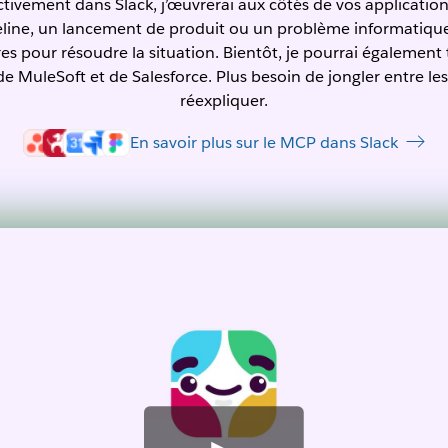
tivement dans Slack, j’œuvrerai aux côtés de vos application
ipeline, un lancement de produit ou un problème informatique,
res pour résoudre la situation. Bientôt, je pourrai également 
e MuleSoft et de Salesforce. Plus besoin de jongler entre les
réexpliquer.
En savoir plus sur le MCP dans Slack
V
o
i
r
l
a
v
i
d
é
o