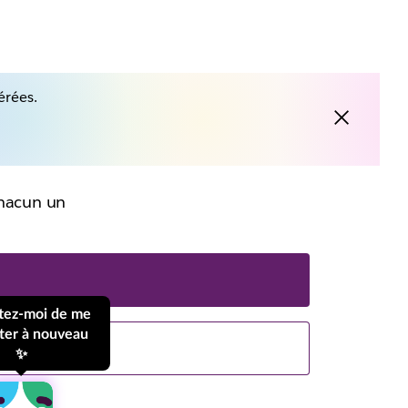
érées.
 chacun un
tez-moi de me
ter à nouveau
✨