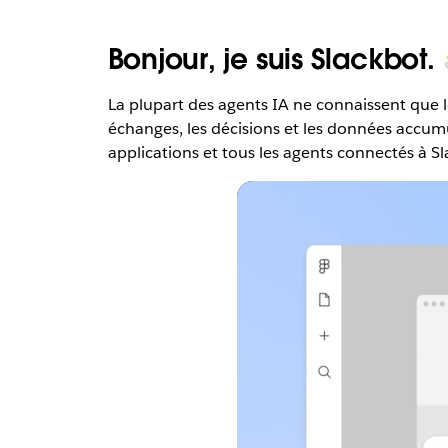
Bonjour, je suis Slackbot.
La plupart des agents IA ne connaissent que 
échanges, les décisions et les données accumul
applications et tous les agents connectés à Sl
V
o
i
r
l
a
v
i
d
é
o