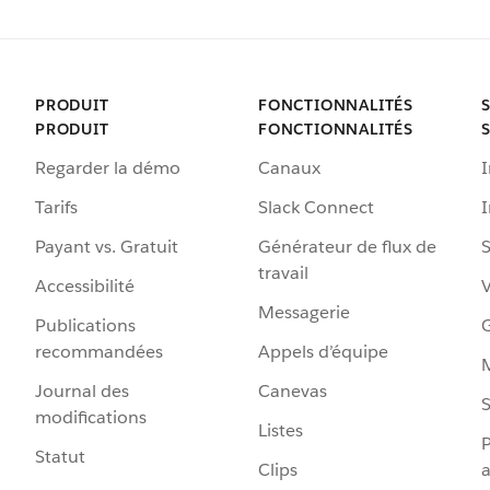
PRODUIT
FONCTIONNALITÉS
PRODUIT
FONCTIONNALITÉS
Regarder la démo
Canaux
I
Tarifs
Slack Connect
Payant vs. Gratuit
Générateur de flux de
S
travail
Accessibilité
Messagerie
Publications
G
recommandées
Appels d’équipe
Journal des
Canevas
S
modifications
Listes
P
Statut
Clips
a