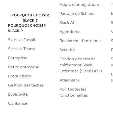
Applis et intégrations
Partage de fichiers
POURQUOI CHOISIR
SLACK ?
Slack AI
S
POURQUOI CHOISIR
SLACK ?
Agentforce
V
Slack vs E-mail
Recherche d’entreprise
S
Slack vs Teams
Sécurité
Entreprise
Gestion des clés de
S
chiffrement Slack
v
Petite entreprise
Enterprise (Slack EKM)
D
Productivité
Atlas Slack
s
Gestion des tâches
Voir toutes les
Évolutivité
fonctionnalités
Confiance