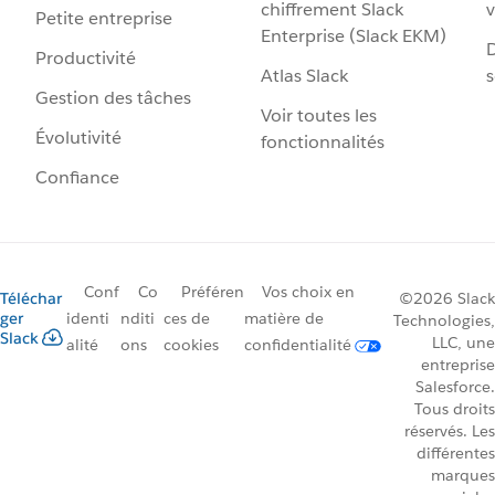
chiffrement Slack
v
Petite entreprise
Enterprise (Slack EKM)
D
Productivité
Atlas Slack
s
Gestion des tâches
Voir toutes les
Évolutivité
fonctionnalités
Confiance
Conf
Co
Préféren
Vos choix en
Téléchar
©2026 Slack
ger
identi
nditi
ces de
matière de
Technologies,
Slack
LLC, une
alité
ons
cookies
confidentialité
entreprise
Salesforce.
Tous droits
réservés. Les
différentes
marques