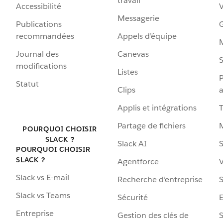
travail
Accessibilité
Messagerie
Publications
G
recommandées
Appels d’équipe
Journal des
Canevas
S
modifications
Listes
P
Statut
Clips
a
Applis et intégrations
Partage de fichiers
POURQUOI CHOISIR
SLACK ?
Slack AI
S
POURQUOI CHOISIR
SLACK ?
Agentforce
V
Slack vs E-mail
Recherche d’entreprise
S
Slack vs Teams
Sécurité
Entreprise
Gestion des clés de
S