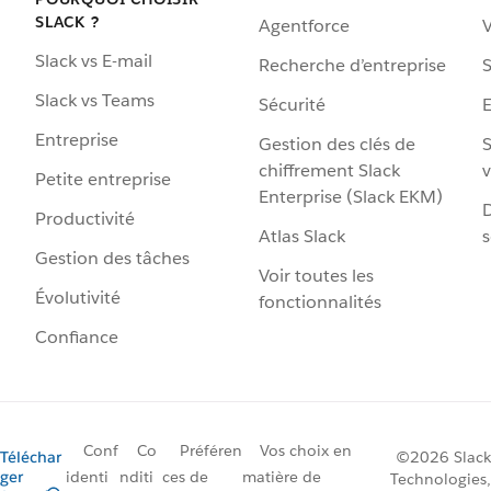
SLACK ?
Agentforce
V
Slack vs E-mail
Recherche d’entreprise
S
Slack vs Teams
Sécurité
Entreprise
Gestion des clés de
S
chiffrement Slack
v
Petite entreprise
Enterprise (Slack EKM)
D
Productivité
Atlas Slack
s
Gestion des tâches
Voir toutes les
Évolutivité
fonctionnalités
Confiance
Conf
Co
Préféren
Vos choix en
Téléchar
©2026 Slack
ger
identi
nditi
ces de
matière de
Technologies,