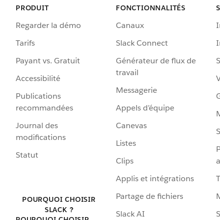
PRODUIT
FONCTIONNALITÉS
Regarder la démo
Canaux
I
Tarifs
Slack Connect
Payant vs. Gratuit
Générateur de flux de
S
travail
Accessibilité
Messagerie
Publications
G
recommandées
Appels d’équipe
Journal des
Canevas
S
modifications
Listes
P
Statut
Clips
a
Applis et intégrations
Partage de fichiers
POURQUOI CHOISIR
SLACK ?
Slack AI
S
POURQUOI CHOISIR