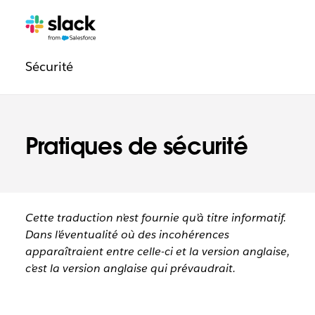
Navigation
Pages
supplémentaires
légale
Sécurité
Pratiques de sécurité
Cette traduction n’est fournie qu’à titre informatif.
Dans l’éventualité où des incohérences
apparaîtraient entre celle-ci et la version anglaise,
c’est la version anglaise qui prévaudrait.