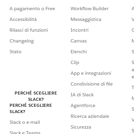
A pagamento o Free
Workflow Builder
A
Accessibilità
Messaggistica
Rilasci di funzioni
Incontri
G
Changelog
Canvas
Stato
Elenchi
S
Clip
S
a
App e integrazioni
e
Condivisione di file
PERCHÉ SCEGLIERE
IA di Slack
SLACK?
Agentforce
PERCHÉ SCEGLIERE
S
SLACK?
Ricerca aziendale
V
Slack o e-mail
Sicurezza
S
Slack e Teams