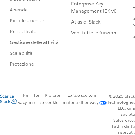
Enterprise Key
Aziende
Management (EKM)
S
Piccole aziende
Atlas di Slack
N
Produttività
Vedi tutte le funzioni
S
Gestione delle attività
Scalabilità
Protezione
Pri
Ter
Preferen
Le tue scelte in
Scarica
©2026 Slack
Slack
Technologies,
vacy
mini
ze cookie
materia di privacy
LLC, una
società
Salesforce.
Tutti i diritti
riservati.