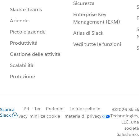
Sicurezza
S
Slack e Teams
Enterprise Key
Aziende
Management (EKM)
S
Piccole aziende
Atlas di Slack
N
Produttività
Vedi tutte le funzioni
S
Gestione delle attività
Scalabilità
Protezione
Pri
Ter
Preferen
Le tue scelte in
Scarica
©2026 Slack
Slack
Technologies,
vacy
mini
ze cookie
materia di privacy
LLC, una
società
Salesforce.