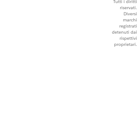
Tutti i diritti
riservati.
Diversi
marchi
registrati
detenuti dai
rispettivi
proprietari.