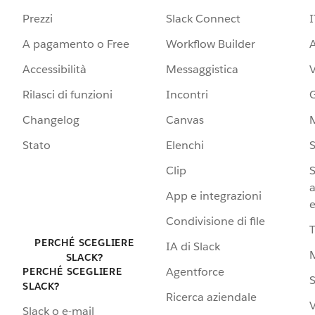
Prezzi
Slack Connect
I
A pagamento o Free
Workflow Builder
A
Accessibilità
Messaggistica
Rilasci di funzioni
Incontri
G
Changelog
Canvas
Stato
Elenchi
S
Clip
S
a
App e integrazioni
e
Condivisione di file
PERCHÉ SCEGLIERE
IA di Slack
SLACK?
Agentforce
PERCHÉ SCEGLIERE
S
SLACK?
Ricerca aziendale
V
Slack o e-mail