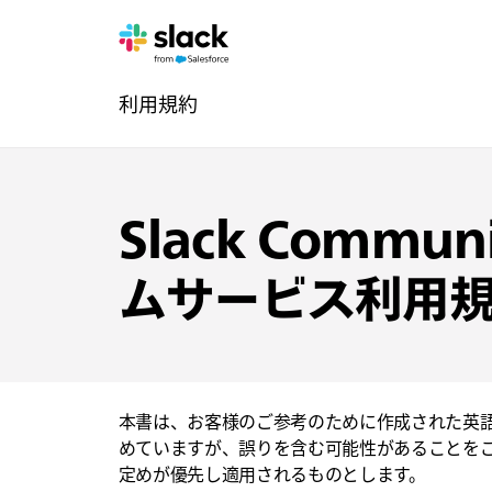
法
追
ペ
利用規約
的
加
ー
ジ
ナ
ビ
Slack Commu
ゲ
ムサービス利用
ー
シ
ョ
本書は、お客様のご参考のために作成された英
めていますが、誤りを含む可能性があることを
ン
定めが優先し適用されるものとします。