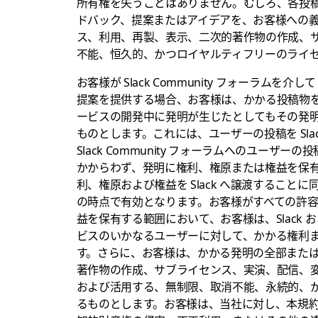
所有権を失うことはありません。むしろ、各投
ドバック、提案またはアイデアを、お客様への
ス、利用、再製、表示、二次的著作物の作成、
不能、恒久的、かつロイヤルティフリーのライ
お客様が Slack Community フォーラムを
提案を提供する場合、お客様は、かかる投稿物を投
ービスの開発中に発明が生じたとしてもその発
ものとします。これには、ユーザーの投稿を Slack
Slack Community フォーラムへのユー
かからわず、発明に権利、権原または権益を保
利、権原および権益を Slack へ譲渡するこ
の時点で有効となります。お客様がすべての許
益を保有する範囲において、お客様は、Slack お
ビスのいかなるユーザーに対して、かかる権利
す。さらに、お客様は、かかる発明の全部また
著作物の作成、サブライセンス、実演、配信、
および活用する、無制限、取消不能、永続的、
るものとします。お客様は、当社に対し、本規