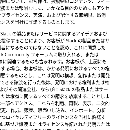
稿物について、お客様は、投稿物のコンテンツ、フィー
義務または報酬なしに、いかなる目的のためにもアクセ
サブライセンス、実演、および配信する無制限、取消
センスを当社に許諾するものとします。
介して Slack の製品またはサービスに関するアイデアおよび
稿することにより、お客様が Slack の製品またはサ
明者になるものではないことを認め、これに同意した
 Community フォーラムに取り入れる、または
ザーの投稿に関連するものも含まれます。お客様が、上記にも
有する場合、お客様は、かかる発明におけるすべての権
とに同意するものとし、これは発明の構想、創作または開発
容できる譲渡を行った後は、発明における権利または権
よびその関連会社、ならびに Slack の製品またはサー
または権益に関するすべての請求を放棄することとしま
は一部へアクセス、これらを利用、再製、表示、二次的
変更、作成、販売、販売申し込み、インポート、分析
かつロイヤルティフリーのライセンスを当社に許諾す
約に基づき譲渡またはライセンス許諾された発明または