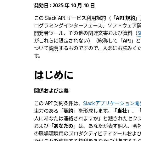
発効日 : 2025 年 10 月 10 日
この Slack API サービス利用規約（「
API 規約
」
ログラミングインターフェース、ソフトウェア
開発者ツール、その他の関連文書および資料（
S
がこれらに限定されない）（総称して「
API
」と
ついて説明するものですので、入念にお読みくださ
す。
はじめに
関係および定義
この API 契約条件は、
Slackアプリケーション
束力のある「
契約
」を形成します。「
当社
」、
人にあなたは連絡されますか」と題されたセクショ
および「
あなたの
」は、あなたが表す個人、会
の職場環境用のプロダクティビティツールおよ
たはこれを使用する権利をあなたに付与するも