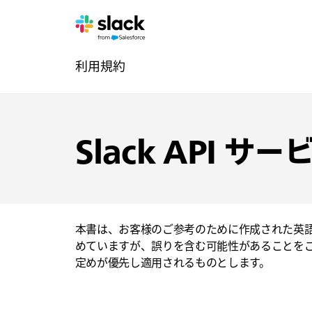
法
追
ペ
利用規約
的
加
ー
ジ
ナ
ビ
Slack API 
ゲ
ー
本書は、お客様のご参考のために作成された英
シ
めていますが、誤りを含む可能性があることを
ョ
定めが優先し適用されるものとします。
ン