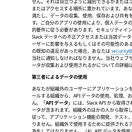
せん。それは目立つように識別できるかまたは
またはアクセスする場所に置かれています。あ
満たし、データの収集、使用、保存および共有
す。ご自分のアプリの使用により、個人データ
的要件に従う必要があります。セキュリティイ
Slack データへの不正アクセスまたは当該デ
ーザーに影響を与えるもしくはその可能性のあ
の既知の違反があった場合、あなたは
security
当社に通知しなければなりません。当社ウェブ
ータが収集および使用されるかについての詳細
第三者によるデータの使用
あなたが組織外のユーザーにアプリケーション
ールする組織から、API データの使用、処理
ん。「
API データ
」には、Slack API か
ータが含まれます。組織外のほかの人から取得した
従って、アプリケーション機能の開発、テスト
りません。組織外で使用するために提供される
為をしてはなりません。（A）API データを使