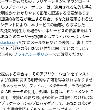
ユーザーがあなたのアプリケーションをダウンロード
なたのプライバシーポリシーは、適用される法的基準を
を明瞭かつわかりやすく正確に記述する必要がありま
の国際的な転送が発生する場合、あなたは適用される法
ンシデントにより、本サービスの顧客から取得した
ータの損失が発生した場合や、本サービスの顧客またはユ
るあなたのユーザー契約またはプライバシーポリシー
@slack.com
宛てにメールを速やかに送信し、書面にて
サイトと製品の使用および性能に関してどのようにデ
は当社の
プライバシーポリシー
でご確認ください。
を提供する場合は、そのアプリケーションをインスト
、および保存に関する明示的な許可を得なければなりませ
ら取得されるメッセージ、ファイル、メタデータ、その他のデ
 API データの使用、処理、保持は、ドキュメントに
、運用、支援に必要な最小限の範囲に制限しなければな
アプリケーションのプロバイダとして、あなたは次の行
用して大規模言語モデルをトレーニングすること。