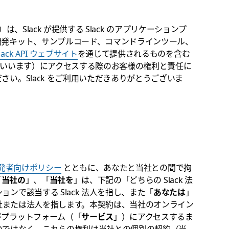
）は、Slack が提供する Slack のアプリケーションプ
開発キット、サンプルコード、コマンドラインツール、
lack API ウェブサイト
を通じて提供されるものを含む
いいます）にアクセスする際のお客様の権利と責任に
い。Slack をご利用いただきありがとうございま
開発者向けポリシー
とともに、あなたと当社との間で拘
「
当社の
」、「
当社を
」は、下記の「どちらの Slack 法
ンで該当する Slack 法人を指し、また「
あなたは
」
社または法人を指します。本契約は、当社のオンライン
びプラットフォーム（「
サービス
」）にアクセスするま
のではなく、これらの権利は当社との個別の契約（当