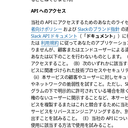
API へのアクセス
当社の API にアクセスするためのあなたのラ
者向けポリシー
および
Slackのブランド指針
の
Slack API ドキュメント
（「
ドキュメント
」）に
たは
利用規約
に従ってあなたのアプリケーショ
りませんが、顧客またはエンドユーザーによる
あなたは以下のことを行わないものとします。（A
アクセスすること。（B）次のいずれかに該当する
ビスに関連づけられた技術プロセスやセキュリ
（ii）本サービスの顧客やユーザーに対しセキュ
やネットワークの脆弱性を試すこと。ただし、Sl
グラムの下で明示的に許可されている場合を除く
権のないユーザーに開示することなど、本サー
ビスを複製するまたはこれと競合するために当社の 
サービスをリバースエンジニアリングするか、
出すことを試みること。（E）当社の API に
使用に該当する方法で使用を試みること。