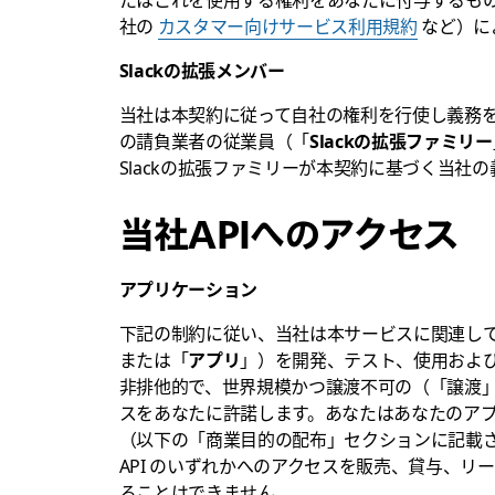
社の
カスタマー向けサービス利用規約
など）に
Slackの拡張メンバー
当社は本契約に従って自社の権利を行使し義務
の請負業者の従業員（「
Slackの拡張ファミリー
Slackの拡張ファミリーが本契約に基づく当社
当社APIへのアクセス
アプリケーション
下記の制約に従い、当社は本サービスに関連し
または「
アプリ
」）を開発、テスト、使用および
非排他的で、世界規模かつ譲渡不可の（「譲渡
スをあなたに許諾します。あなたはあなたのア
（以下の「商業目的の配布」セクションに記載
API のいずれかへのアクセスを販売、貸与、
ることはできません。