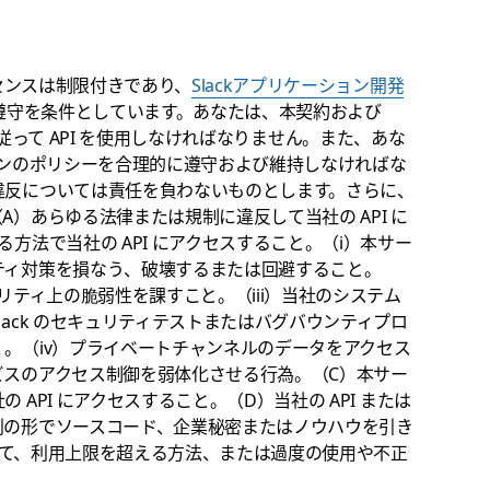
イセンスは制限付きであり、
Slackアプリケーション開発
遵守を条件としています。あなたは、本契約および
従って API を使用しなければなりません。また、あな
ンのポリシーを合理的に遵守および維持しなければな
違反については責任を負わないものとします。さらに、
）あらゆる法律または規制に違反して当社の API に
方法で当社の API にアクセスすること。（i）本サー
ティ対策を損なう、破壊するまたは回避すること。
リティ上の脆弱性を課すこと。（iii）当社のシステム
ack のセキュリティテストまたはバグバウンティプロ
。（iv）プライベートチャンネルのデータをアクセス
ビスのアクセス制御を弱体化させる行為。（C）本サー
API にアクセスすること。（D）当社の API または
別の形でソースコード、企業秘密またはノウハウを引き
ついて、利用上限を超える方法、または過度の使用や不正