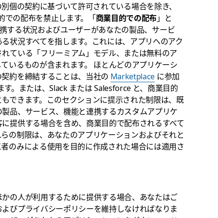
rce との別個の契約に基づいて許可されている場合を除き、
業目的での配布を禁止します。「
商業目的での配布
」と
I と連携する状況およびユーザーがあなたの製品、サービ
ある状況すべてを指します。これには、アプリへのアク
されている「フリーミアム」モデル、または無料のア
ているものが含まれます。 ほとんどのアプリケーシ
の契約を締結することは、当社の
Marketplace
に参加
または、Slack または Salesforce と、商業目的
ともできます。このセクションに提示された制限は、既
の製品、サービス、機能と連携するカスタムアプリケ
客に提供する場合を含め、商業目的で配布されるすべて
れらの制限は、あなたのアプリケーションおよびそれと
三者のみによる使用を目的に作成された場合には適用さ
ほかの人が利用するために提供する場合、あなたはご
およびプライバシーポリシーを維持しなければなりま