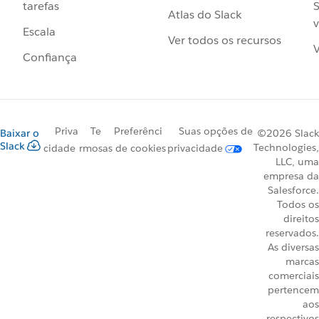
S
tarefas
Atlas do Slack
v
Escala
Ver todos os recursos
V
Confiança
Priva
Te
Preferênci
Suas opções de
Baixar o
©2026 Slack
Slack
Technologies,
cidade
rmos
as de cookies
privacidade
LLC, uma
empresa da
Salesforce.
Todos os
direitos
reservados.
As diversas
marcas
comerciais
pertencem
aos
respectivos