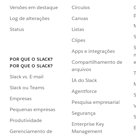
Versões em destaque
Círculos
p
Log de alterações
Canvas
Status
Listas
Clipes
S
Apps e integrações
POR QUE O SLACK?
Compartilhamento de
e
POR QUE O SLACK?
arquivos
Slack vs. E-mail
IA do Slack
Slack ou Teams
Agentforce
S
Empresas
Pesquisa empresarial
V
Pequenas empresas
Segurança
S
Produtividade
Enterprise Key
Management
Gerenciamento de