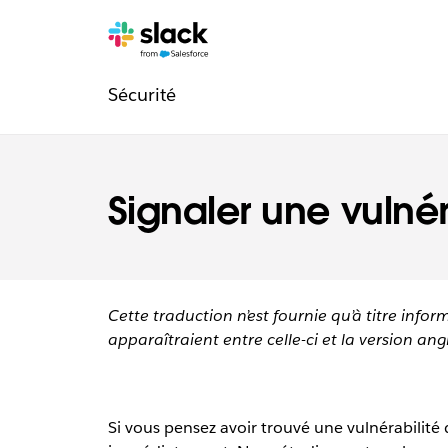
Navigation
Pages
supplémentaires
Sécurité
légale
Signaler une vulnér
Cette traduction n’est fournie qu’à titre infor
apparaîtraient entre celle-ci et la version angl
Si vous pensez avoir trouvé une vulnérabilité 