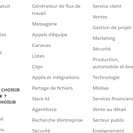
atuit
Générateur de flux de
Service client
travail
Ventes
Messagerie
Gestion de projet
ées
Appels d’équipe
Marketing
Canevas
Sécurité
s
Listes
Production,
Clips
automobile et éne
Applis et intégrations
Technologie
Partage de fichiers
Médias
 CHOISIR
K ?
Slack AI
Services financiers
HOISIR
Agentforce
Vente au détail
il
Recherche d’entreprise
Secteur public
ms
Sécurité
Enseignement