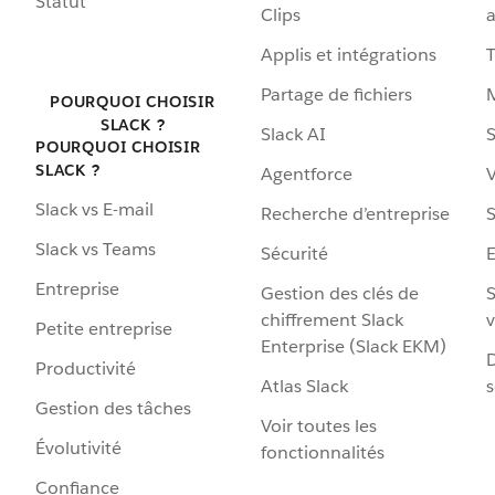
Statut
Clips
a
Applis et intégrations
Partage de fichiers
POURQUOI CHOISIR
SLACK ?
Slack AI
S
POURQUOI CHOISIR
SLACK ?
Agentforce
V
Slack vs E-mail
Recherche d’entreprise
S
Slack vs Teams
Sécurité
Entreprise
Gestion des clés de
S
chiffrement Slack
v
Petite entreprise
Enterprise (Slack EKM)
D
Productivité
Atlas Slack
s
Gestion des tâches
Voir toutes les
Évolutivité
fonctionnalités
Confiance