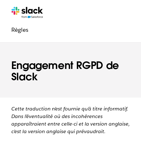
Navigation
Pages
supplémentaires
de
Règles
confiance
Engagement RGPD de
Slack
Cette traduction n’est fournie qu’à titre informatif.
Dans l’éventualité où des incohérences
apparaîtraient entre celle-ci et la version anglaise,
c’est la version anglaise qui prévaudrait.