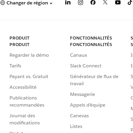
Changer de région
PRODUIT
FONCTIONNALITÉS
PRODUIT
FONCTIONNALITÉS
Regarder la démo
Canaux
I
Tarifs
Slack Connect
Payant vs. Gratuit
Générateur de flux de
S
travail
Accessibilité
Messagerie
Publications
G
recommandées
Appels d’équipe
Journal des
Canevas
S
modifications
Listes
P