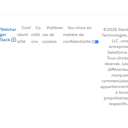
Conf
Co
Préféren
Vos choix en
Téléchar
©2026 Slack
ger
identi
nditi
ces de
matière de
Technologies,
Slack
LLC, une
alité
ons
cookies
confidentialité
entreprise
Salesforce.
Tous droits
réservés. Les
différentes
marques
commerciales
appartiennent
à leurs
propriétaires
respectifs.