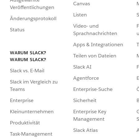
Canvas
Veröffentlichungen
Listen
S
Änderungsprotokoll
Video- und
F
Status
Sprachnachrichten
Apps & Integrationen
WARUM SLACK?
Teilen von Dateien
WARUM SLACK?
Slack AI
F
Slack vs. E-Mail
Agentforce
E
Slack im Vergleich zu
Enterprise-Suche
Ö
Teams
Sicherheit
Enterprise
Enterprise Key
G
Kleinunternehmen
Management
S
Produktivität
Slack Atlas
Task-Management