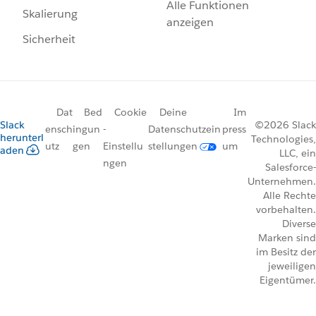
Alle Funktionen
Skalierung
anzeigen
Sicherheit
Dat
Bed
Cookie
Deine
Im
Slack
©2026 Slack
ensch
ingun
-
Datenschutzein
press
herunterl
Technologies,
utz
gen
Einstellu
stellungen
um
aden
LLC, ein
ngen
Salesforce-
Unternehmen.
Alle Rechte
vorbehalten.
Diverse
Marken sind
im Besitz der
jeweiligen
Eigentümer.