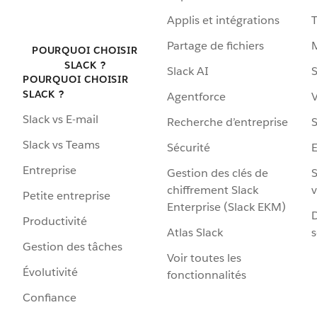
Applis et intégrations
Partage de fichiers
POURQUOI CHOISIR
SLACK ?
Slack AI
S
POURQUOI CHOISIR
SLACK ?
Agentforce
V
Slack vs E-mail
Recherche d’entreprise
S
Slack vs Teams
Sécurité
Entreprise
Gestion des clés de
S
chiffrement Slack
v
Petite entreprise
Enterprise (Slack EKM)
D
Productivité
Atlas Slack
s
Gestion des tâches
Voir toutes les
Évolutivité
fonctionnalités
Confiance