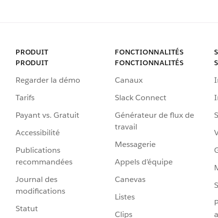
PRODUIT
FONCTIONNALITÉS
PRODUIT
FONCTIONNALITÉS
Regarder la démo
Canaux
I
Tarifs
Slack Connect
Payant vs. Gratuit
Générateur de flux de
S
travail
Accessibilité
Messagerie
Publications
G
recommandées
Appels d’équipe
Journal des
Canevas
S
modifications
Listes
P
Statut
Clips
a