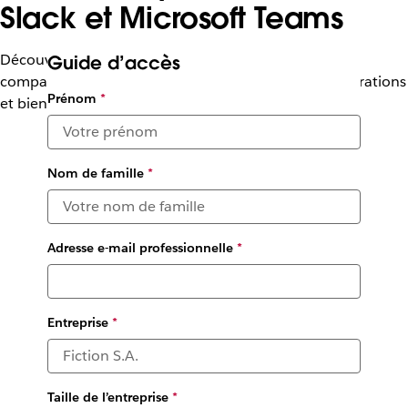
Slack et Microsoft Teams
Découvrez comment Slack et Microsoft Teams se
Guide d’accès
comparent en matière d’IA, de collaboration, d’intégrations
Prénom
*
et bien plus encore.
Nom de famille
*
Adresse e-mail professionnelle
*
Entreprise
*
Taille de l’entreprise
*