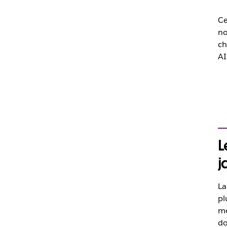
Ce
no
ch
AI
L
j
La
pl
mo
do