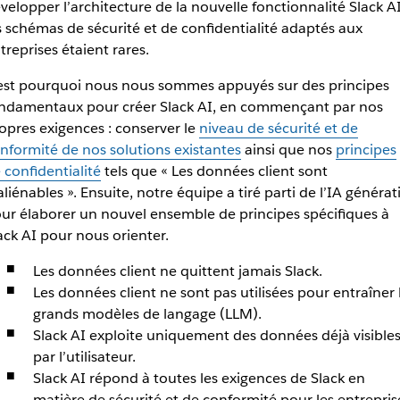
velopper l’architecture de la nouvelle fonctionnalité Slack AI
s schémas de sécurité et de confidentialité adaptés aux
treprises étaient rares.
est pourquoi nous nous sommes appuyés sur des principes
ndamentaux pour créer Slack AI, en commençant par nos
opres exigences : conserver le
niveau de sécurité et de
nformité de nos solutions existantes
ainsi que nos
principes
 confidentialité
tels que « Les données client sont
aliénables ». Ensuite, notre équipe a tiré parti de l’IA générat
ur élaborer un nouvel ensemble de principes spécifiques à
ack AI pour nous orienter.
Les données client ne quittent jamais Slack.
Les données client ne sont pas utilisées pour entraîner 
grands modèles de langage (LLM).
Slack AI exploite uniquement des données déjà visible
par l’utilisateur.
Slack AI répond à toutes les exigences de Slack en
matière de sécurité et de conformité pour les entrepris