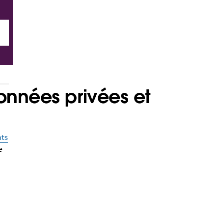
onnées privées et
e
ts
e