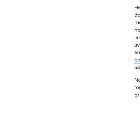
He
de
mo
no
la
av
en
bl
Sa
No
fo
pr