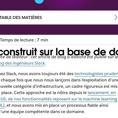
TABLE DES MATIÈRES
Temps de lecture : 7 min
onstruit sur la base de d
te de l’éditeur : cet article de blog a d’abord été publié sur l
og des ingénieurs Slack
.
ez Slack, nous avons toujours été des
technologistes pruden
à chaque fois que nous nous lançons dans l’exploitation d’un
uvelle catégorie d’infrastructure, un cadre rigoureux est mis
 place. Cette approche est la nôtre depuis le
lancement, en
16, de nos fonctionnalités reposant sur le machine learning
L)
, et nous avons mis en place un processus fiable ainsi
’une équipe compétente dans ce domaine.