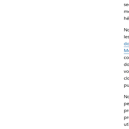
se
mo
hé
No
le
d
M
co
do
vo
cl
pu
No
pe
pr
pr
ut