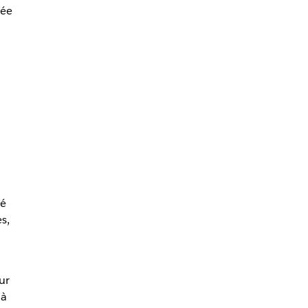
née
dé
s,
ur
 à