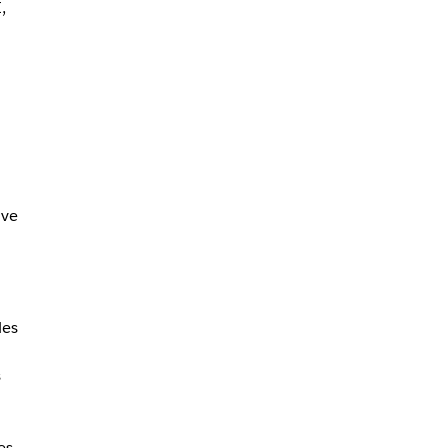
,
ive
les
s
es.