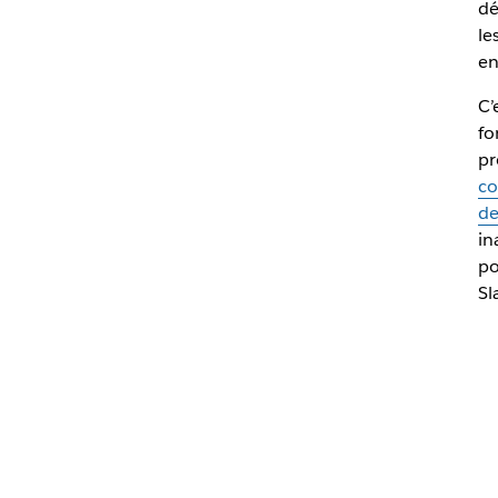
dé
le
en
C’
fo
pr
co
de
in
po
Sl