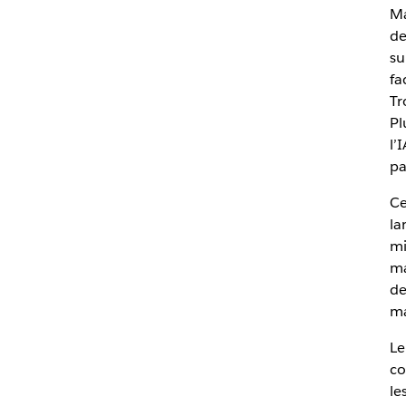
Ma
de
su
fa
Tr
Pl
l’
pa
Ce
la
mi
ma
de
ma
Le
co
le