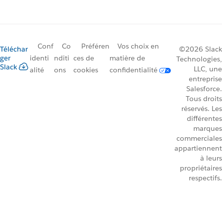
Conf
Co
Préféren
Vos choix en
Téléchar
©2026 Slack
ger
identi
nditi
ces de
matière de
Technologies,
Slack
LLC, une
alité
ons
cookies
confidentialité
entreprise
Salesforce.
Tous droits
réservés. Les
différentes
marques
commerciales
appartiennent
à leurs
propriétaires
respectifs.