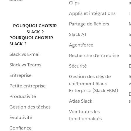
Clips
a
Applis et intégrations
Partage de fichiers
POURQUOI CHOISIR
SLACK ?
Slack AI
S
POURQUOI CHOISIR
SLACK ?
Agentforce
V
Slack vs E-mail
Recherche d’entreprise
S
Slack vs Teams
Sécurité
Entreprise
Gestion des clés de
S
chiffrement Slack
v
Petite entreprise
Enterprise (Slack EKM)
D
Productivité
Atlas Slack
s
Gestion des tâches
Voir toutes les
Évolutivité
fonctionnalités
Confiance