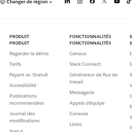
Changer de région
PRODUIT
FONCTIONNALITÉS
PRODUIT
FONCTIONNALITÉS
Regarder la démo
Canaux
I
Tarifs
Slack Connect
Payant vs. Gratuit
Générateur de flux de
S
travail
Accessibilité
Messagerie
Publications
G
recommandées
Appels d’équipe
Journal des
Canevas
S
modifications
Listes
P
Statut