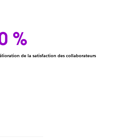
0 %
Amélioration
lioration de la satisfaction des collaborateurs
de
10 %
de
la
satisfaction
des
employés