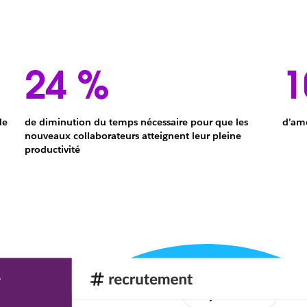
24 %
1
de
de diminution du temps nécessaire pour que les
d’amé
nouveaux collaborateurs atteignent leur pleine
Diminution
productivité
de
24 %
du
temps
nécessaire
pour
que
les
nouveaux
collaborateurs
atteignent