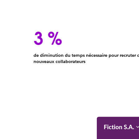
3 %
de diminution du temps nécessaire pour recruter 
Diminution
nouveaux collaborateurs
de
3 %
du
temps
nécessaire
pour
recruter
de
nouveaux
employés