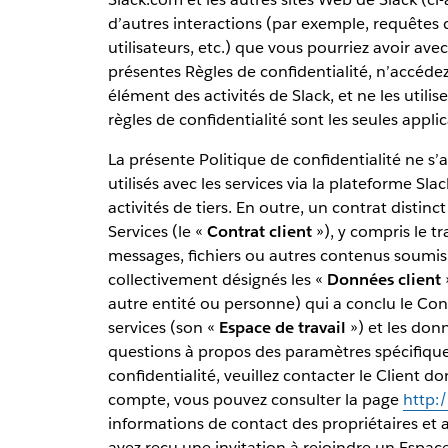
d’autres interactions (par exemple, requêtes d
utilisateurs, etc.) que vous pourriez avoir avec
présentes Règles de confidentialité, n’accédez
élément des activités de Slack, et ne les utilis
règles de confidentialité sont les seules applic
La présente Politique de confidentialité ne s’a
utilisés avec les services via la plateforme Slac
activités de tiers. En outre, un contrat distinct 
Services (le «
Contrat client
»), y compris le 
messages, fichiers ou autres contenus soumis 
collectivement désignés les «
Données client
»
autre entité ou personne) qui a conclu le Cont
services (son «
Espace de travail
») et les donn
questions à propos des paramètres spécifiques 
confidentialité, veuillez contacter le Client do
compte, vous pouvez consulter la page
http:
informations de contact des propriétaires et a
avez reçu une invitation à rejoindre un Espac