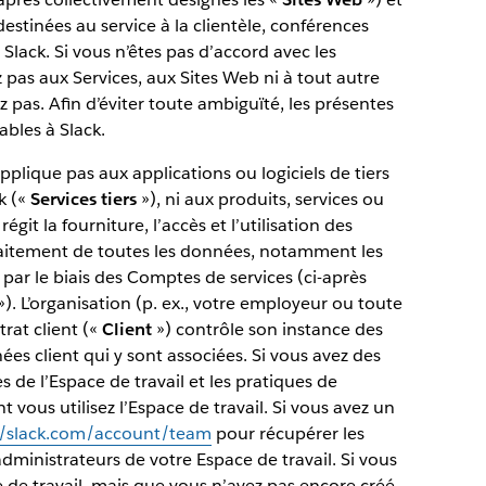
estinées au service à la clientèle, conférences
 Slack. Si vous n’êtes pas d’accord avec les
 pas aux Services, aux Sites Web ni à tout autre
ez pas. Afin d’éviter toute ambiguïté, les présentes
ables à Slack.
pplique pas aux applications ou logiciels de tiers
k («
Services tiers
»), ni aux produits, services ou
régit la fourniture, l’accès et l’utilisation des
traitement de toutes les données, notamment les
par le biais des Comptes de services (ci-après
). L’organisation (p. ex., votre employeur ou toute
rat client («
Client
») contrôle son instance des
ées client qui y sont associées. Si vous avez des
de l’Espace de travail et les pratiques de
nt vous utilisez l’Espace de travail. Si vous avez un
//slack.com/account/team
pour récupérer les
dministrateurs de votre Espace de travail. Si vous
e de travail, mais que vous n’avez pas encore créé