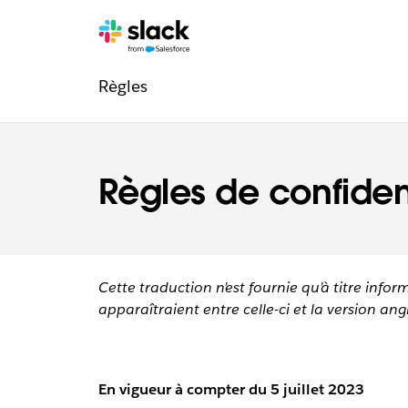
Navigation
Pages
supplémentaires
Règles
de
confiance
Règles de confident
Cette traduction n’est fournie qu’à titre infor
apparaîtraient entre celle-ci et la version angl
En vigueur à compter du 5 juillet 2023