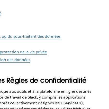
é
t ou du sous-traitant des données
 protection de la vie privée
tion des données
es Règles de confidentialité
ique aux outils et à la plateforme en ligne destinés
ce de travail de Slack, y compris les applications
-après collectivement désignés les «
Services
»),
-après collectivement désignés les «
Sites Web
») et