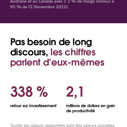
Australie et au Canada avec ± 2 % de marge d’erreur à
95 % de CI (Novembre 2022).
Pas besoin de long
Tirelire
avec
discours,
les chiffres
pièces
parlent d’eux-mêmes
338 %
2,1
retour sur investissement
millions de dollars en gain
de productivité
Toutes les valeurs rapportées sont des valeurs actuelles