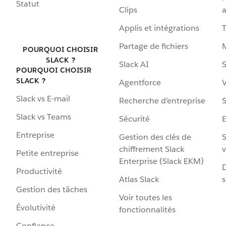
Statut
Clips
a
Applis et intégrations
Partage de fichiers
POURQUOI CHOISIR
SLACK ?
Slack AI
S
POURQUOI CHOISIR
SLACK ?
Agentforce
V
Slack vs E-mail
Recherche d’entreprise
S
Slack vs Teams
Sécurité
Entreprise
Gestion des clés de
S
chiffrement Slack
v
Petite entreprise
Enterprise (Slack EKM)
D
Productivité
Atlas Slack
s
Gestion des tâches
Voir toutes les
Évolutivité
fonctionnalités
Confiance