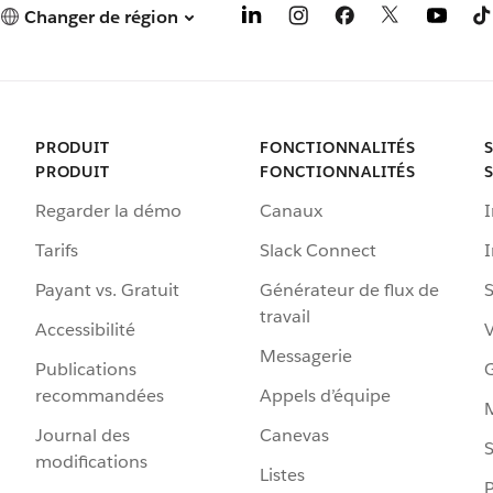
Changer de région
PRODUIT
FONCTIONNALITÉS
PRODUIT
FONCTIONNALITÉS
Regarder la démo
Canaux
I
Tarifs
Slack Connect
Payant vs. Gratuit
Générateur de flux de
S
travail
Accessibilité
Messagerie
Publications
G
recommandées
Appels d’équipe
Journal des
Canevas
S
modifications
Listes
P