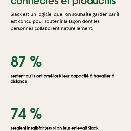
connectés et productifs
Slack est un logiciel que l’on souhaite garder, car il
est conçu pour soutenir la façon dont les
personnes collaborent naturellement.
Globe
terrestre
87 %
avec
des
personnes
s’envoyant
sentent qu'ils ont amélioré leur capacité à travailler à
des
distance
messages
partout
dans
le
74 %
monde
seraient insatisfait(e)s si on leur enlevait Slack