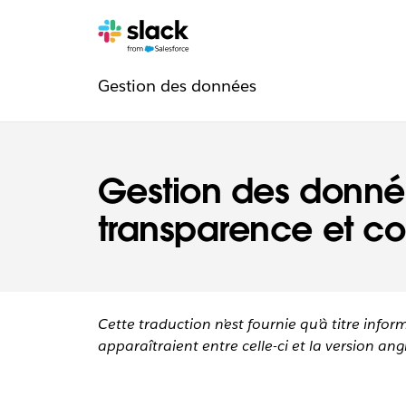
Navigation
Pages
supplémentaires
Gestion des données
de
confiance
Gestion des donné
transparence et co
Cette traduction n’est fournie qu’à titre infor
apparaîtraient entre celle-ci et la version angl