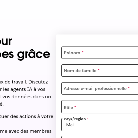
ur
pes grâce
Prénom
*
Nom de famille
*
x de travail. Discutez
Adresse e-mail professionnelle
*
 les agents IA à vos
 et vos données dans un
é.
Rôle
*
er des actions à votre
Pays/région
*
comme avec des membres