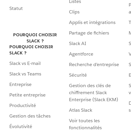
Listes
P
Statut
Clips
a
Applis et intégrations
Partage de fichiers
POURQUOI CHOISIR
SLACK ?
Slack AI
S
POURQUOI CHOISIR
SLACK ?
Agentforce
V
Slack vs E-mail
Recherche d’entreprise
S
Slack vs Teams
Sécurité
Entreprise
Gestion des clés de
S
chiffrement Slack
v
Petite entreprise
Enterprise (Slack EKM)
D
Productivité
Atlas Slack
s
Gestion des tâches
Voir toutes les
Évolutivité
fonctionnalités