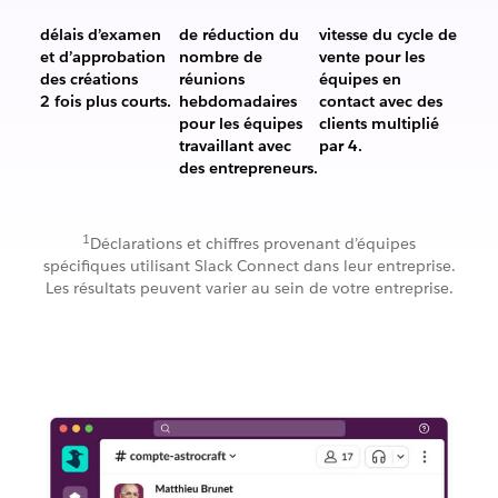
délais d’examen
de réduction du
vitesse du cycle de
et d’approbation
nombre de
vente pour les
des créations
réunions
équipes en
Les
2 fois plus courts.
hebdomadaires
contact avec des
délais
pour les équipes
clients multiplié
d’examen
Vitesse
travaillant avec
par 4.
et
50 %
du
des entrepreneurs.
d’approbation
de
cycle
des
réduction
de
créations
du
vente
1
Déclarations et chiffres provenant d’équipes
2 fois
nombre
pour
spécifiques utilisant Slack Connect dans leur entreprise.
plus
de
les
Les résultats peuvent varier au sein de votre entreprise.
courts.
réunions
équipes
hebdomadaires
en
pour
contact
les
avec
équipes
des
travaillant
clients
avec
multiplié
des
par 4
entrepreneurs.