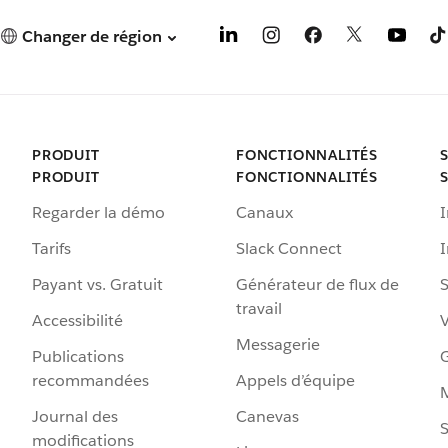
Changer de région
PRODUIT
FONCTIONNALITÉS
PRODUIT
FONCTIONNALITÉS
Regarder la démo
Canaux
I
Tarifs
Slack Connect
Payant vs. Gratuit
Générateur de flux de
S
travail
Accessibilité
Messagerie
Publications
G
recommandées
Appels d’équipe
Journal des
Canevas
S
modifications