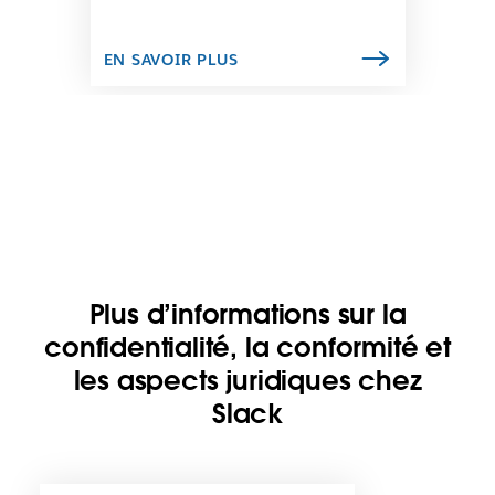
c
e
l
EN SAVOIR PLUS
i
e
n
s
’
o
u
v
r
e
d
Plus d’informations sur la
a
confidentialité, la conformité et
n
les aspects juridiques chez
s
u
Slack
n
n
o
u
I