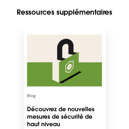
Ressources supplémentaires
I
l
e
s
t
p
o
s
s
i
b
Blog
l
e
Découvrez de nouvelles
q
mesures de sécurité de
u
haut niveau
e