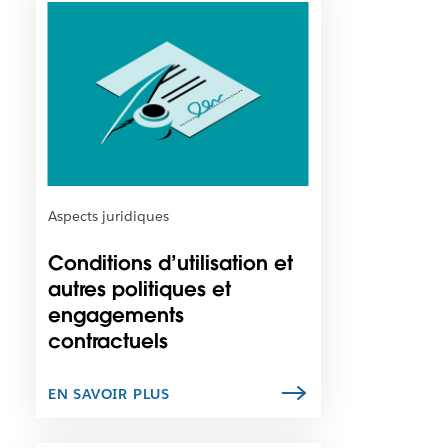
v
l
e
e
l
s
o
t
n
p
g
o
l
s
e
s
t
i
b
Aspects juridiques
l
e
Conditions d’utilisation et
q
autres politiques et
u
engagements
e
c
contractuels
e
l
EN SAVOIR PLUS
i
e
n