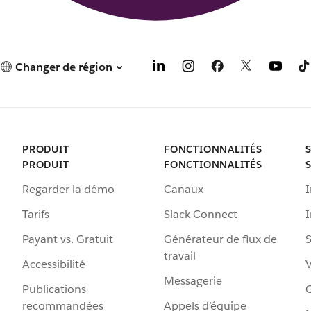
g
l
e
t
Changer de région
PRODUIT
FONCTIONNALITÉS
PRODUIT
FONCTIONNALITÉS
Regarder la démo
Canaux
I
Tarifs
Slack Connect
Payant vs. Gratuit
Générateur de flux de
S
travail
Accessibilité
Messagerie
Publications
G
recommandées
Appels d’équipe