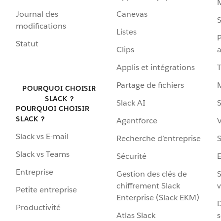
Journal des
Canevas
S
modifications
Listes
P
Statut
Clips
a
Applis et intégrations
Partage de fichiers
POURQUOI CHOISIR
SLACK ?
Slack AI
S
POURQUOI CHOISIR
SLACK ?
Agentforce
V
Slack vs E-mail
Recherche d’entreprise
S
Slack vs Teams
Sécurité
Entreprise
Gestion des clés de
S
chiffrement Slack
v
Petite entreprise
Enterprise (Slack EKM)
D
Productivité
Atlas Slack
s