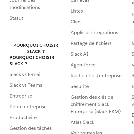
Journal des
Canevas
S
modifications
Listes
P
Statut
Clips
a
Applis et intégrations
Partage de fichiers
POURQUOI CHOISIR
SLACK ?
Slack AI
S
POURQUOI CHOISIR
SLACK ?
Agentforce
V
Slack vs E-mail
Recherche d’entreprise
S
Slack vs Teams
Sécurité
Entreprise
Gestion des clés de
S
chiffrement Slack
v
Petite entreprise
Enterprise (Slack EKM)
D
Productivité
Atlas Slack
s
Gestion des tâches
Voir toutes les