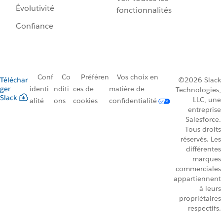
Évolutivité
fonctionnalités
Confiance
Conf
Co
Préféren
Vos choix en
Téléchar
©2026 Slack
ger
identi
nditi
ces de
matière de
Technologies,
Slack
LLC, une
alité
ons
cookies
confidentialité
entreprise
Salesforce.
Tous droits
réservés. Les
différentes
marques
commerciales
appartiennent
à leurs
propriétaires
respectifs.