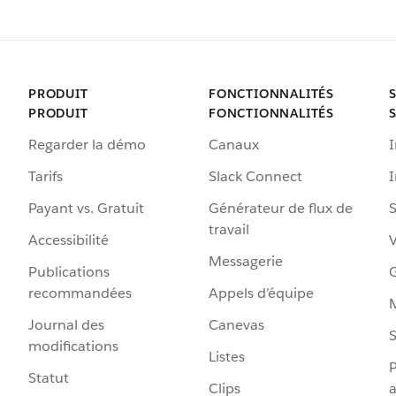
PRODUIT
FONCTIONNALITÉS
PRODUIT
FONCTIONNALITÉS
Regarder la démo
Canaux
I
Tarifs
Slack Connect
Payant vs. Gratuit
Générateur de flux de
S
travail
Accessibilité
Messagerie
Publications
G
recommandées
Appels d’équipe
Journal des
Canevas
S
modifications
Listes
P
Statut
Clips
a