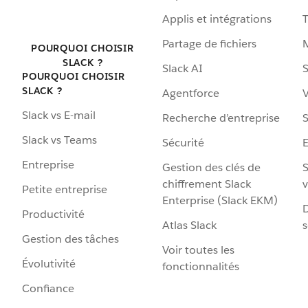
Applis et intégrations
Partage de fichiers
POURQUOI CHOISIR
SLACK ?
Slack AI
S
POURQUOI CHOISIR
SLACK ?
Agentforce
V
Slack vs E-mail
Recherche d’entreprise
S
Slack vs Teams
Sécurité
Entreprise
Gestion des clés de
S
chiffrement Slack
v
Petite entreprise
Enterprise (Slack EKM)
D
Productivité
Atlas Slack
s
Gestion des tâches
Voir toutes les
Évolutivité
fonctionnalités
Confiance