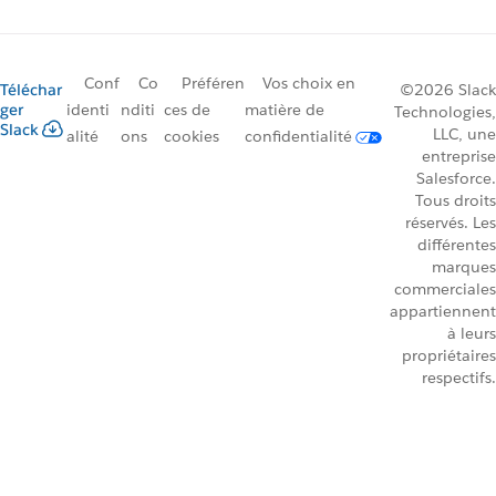
Conf
Co
Préféren
Vos choix en
Téléchar
©2026 Slack
ger
identi
nditi
ces de
matière de
Technologies,
Slack
LLC, une
alité
ons
cookies
confidentialité
entreprise
Salesforce.
Tous droits
réservés. Les
différentes
marques
commerciales
appartiennent
à leurs
propriétaires
respectifs.