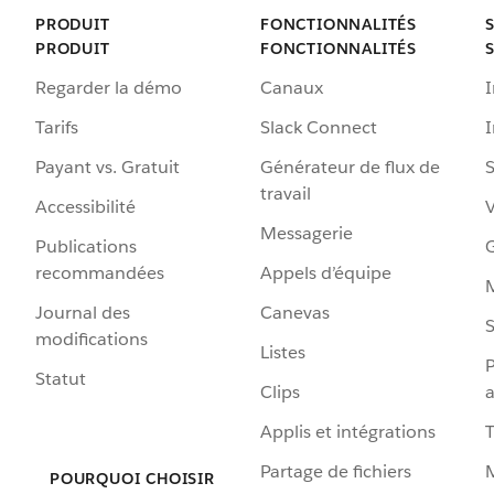
PRODUIT
FONCTIONNALITÉS
PRODUIT
FONCTIONNALITÉS
Regarder la démo
Canaux
I
Tarifs
Slack Connect
Payant vs. Gratuit
Générateur de flux de
S
travail
Accessibilité
Messagerie
Publications
G
recommandées
Appels d’équipe
Journal des
Canevas
S
modifications
Listes
P
Statut
Clips
a
Applis et intégrations
Partage de fichiers
POURQUOI CHOISIR