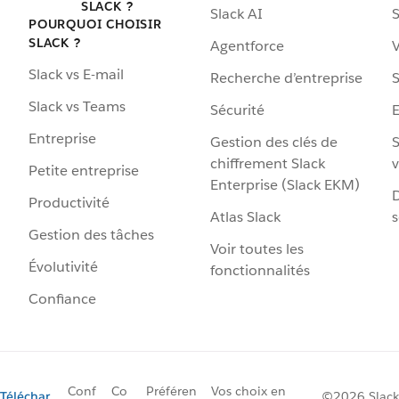
SLACK ?
Slack AI
S
POURQUOI CHOISIR
SLACK ?
Agentforce
V
Slack vs E-mail
Recherche d’entreprise
S
Slack vs Teams
Sécurité
Entreprise
Gestion des clés de
S
chiffrement Slack
v
Petite entreprise
Enterprise (Slack EKM)
D
Productivité
Atlas Slack
s
Gestion des tâches
Voir toutes les
Évolutivité
fonctionnalités
Confiance
Conf
Co
Préféren
Vos choix en
Téléchar
©2026 Slack