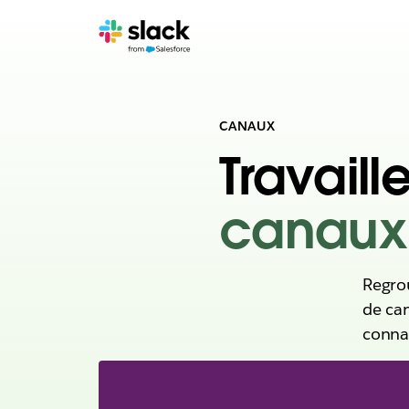
CANAUX
Travaill
canaux
Regrou
de can
connai