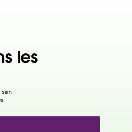
ns les
 sein
es