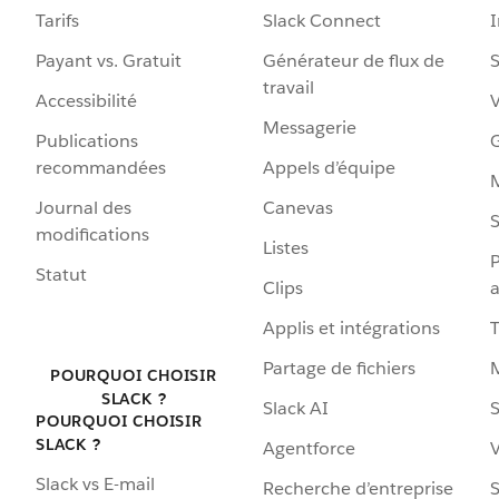
Tarifs
Slack Connect
Payant vs. Gratuit
Générateur de flux de
S
travail
Accessibilité
Messagerie
Publications
G
recommandées
Appels d’équipe
Journal des
Canevas
S
modifications
Listes
P
Statut
Clips
a
Applis et intégrations
Partage de fichiers
POURQUOI CHOISIR
SLACK ?
Slack AI
S
POURQUOI CHOISIR
SLACK ?
Agentforce
V
Slack vs E-mail
Recherche d’entreprise
S