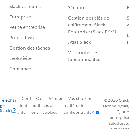
Slack vs Teams
Sécurité
Entreprise
Gestion des clés de
S
chiffrement Slack
v
Petite entreprise
Enterprise (Slack EKM)
D
Productivité
Atlas Slack
s
Gestion des tâches
Voir toutes les
Évolutivité
fonctionnalités
Confiance
Conf
Co
Préféren
Vos choix en
Téléchar
©2026 Slack
ger
identi
nditi
ces de
matière de
Technologies,
Slack
LLC, une
alité
ons
cookies
confidentialité
entreprise
Salesforce.