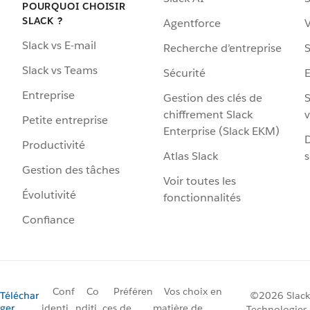
POURQUOI CHOISIR
SLACK ?
Agentforce
V
Slack vs E-mail
Recherche d’entreprise
S
Slack vs Teams
Sécurité
Entreprise
Gestion des clés de
S
chiffrement Slack
v
Petite entreprise
Enterprise (Slack EKM)
D
Productivité
Atlas Slack
s
Gestion des tâches
Voir toutes les
Évolutivité
fonctionnalités
Confiance
Conf
Co
Préféren
Vos choix en
Téléchar
©2026 Slack
ger
identi
nditi
ces de
matière de
Technologies,