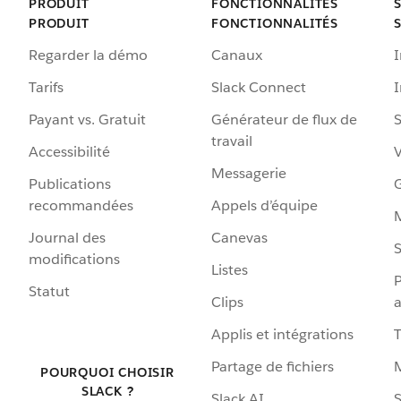
PRODUIT
FONCTIONNALITÉS
PRODUIT
FONCTIONNALITÉS
Regarder la démo
Canaux
I
Tarifs
Slack Connect
Payant vs. Gratuit
Générateur de flux de
S
travail
Accessibilité
Messagerie
Publications
G
recommandées
Appels d’équipe
Journal des
Canevas
S
modifications
Listes
P
Statut
Clips
a
Applis et intégrations
Partage de fichiers
POURQUOI CHOISIR
SLACK ?
Slack AI
S