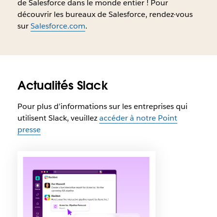
de Salesforce dans le monde entier ! Pour
découvrir les bureaux de Salesforce, rendez-vous
sur
Salesforce.com
.
Actualités Slack
Pour plus d’informations sur les entreprises qui
utilisent Slack, veuillez
accéder à notre Point
presse
I
l
e
s
t
p
o