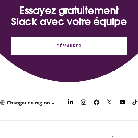
e
d
Essayez gratuitement
a
Slack avec votre équipe
n
s
u
n
n
DÉMARRER
o
u
v
e
l
o
n
g
Changer de région
l
e
t