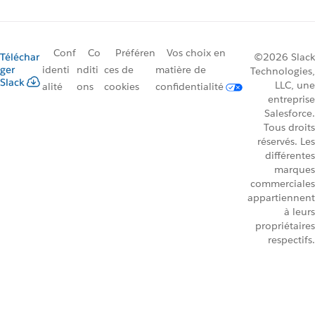
Conf
Co
Préféren
Vos choix en
Téléchar
©2026 Slack
ger
identi
nditi
ces de
matière de
Technologies,
Slack
LLC, une
alité
ons
cookies
confidentialité
entreprise
Salesforce.
Tous droits
réservés. Les
différentes
marques
commerciales
appartiennent
à leurs
propriétaires
respectifs.