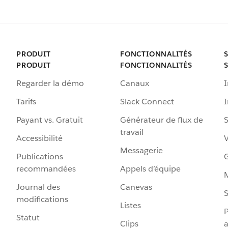
PRODUIT
FONCTIONNALITÉS
PRODUIT
FONCTIONNALITÉS
Regarder la démo
Canaux
I
Tarifs
Slack Connect
Payant vs. Gratuit
Générateur de flux de
S
travail
Accessibilité
Messagerie
Publications
G
recommandées
Appels d’équipe
Journal des
Canevas
S
modifications
Listes
P
Statut
Clips
a