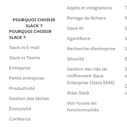
Applis et intégrations
Partage de fichiers
POURQUOI CHOISIR
SLACK ?
Slack AI
S
POURQUOI CHOISIR
SLACK ?
Agentforce
V
Slack vs E-mail
Recherche d’entreprise
S
Slack vs Teams
Sécurité
Entreprise
Gestion des clés de
S
chiffrement Slack
v
Petite entreprise
Enterprise (Slack EKM)
D
Productivité
Atlas Slack
s
Gestion des tâches
Voir toutes les
Évolutivité
fonctionnalités
Confiance