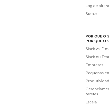
Log de alter
Status
POR QUE O 
POR QUE O 
Slack vs. E-m
Slack ou Te
Empresas
Pequenas e
Produtivida
Gerenciame
tarefas
Escala