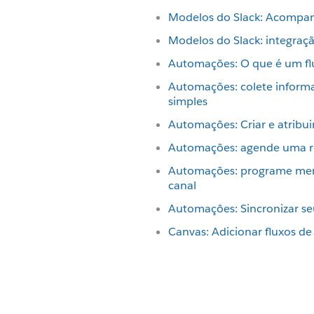
Modelos do Slack: Acompan
Modelos do Slack: integraç
Automações: O que é um flu
Automações: colete inform
simples
Automações: Criar e atribuir
Automações: agende uma r
Automações: programe men
canal
Automações: Sincronizar se
Canvas: Adicionar fluxos d