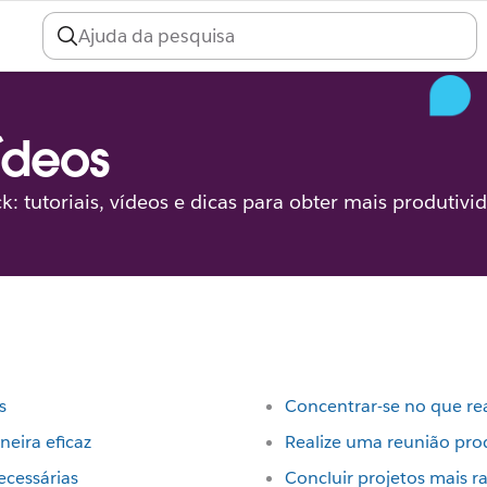
vídeos
ck: tutoriais, vídeos e dicas para obter mais produtivi
s
Concentrar-se no que re
eira eficaz
Realize uma reunião pro
ecessárias
Concluir projetos mais 