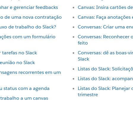
har e gerenciar feedbacks
Canvas: Insira cartões d
ão de uma nova contratação
Canvas: Faça anotações e
xo de trabalho do Slack?
Conversas: Criar uma en
ações com um formulário
Conversas: Reconhecer o
feito
 tarefas no Slack
Conversas: dê as boas-v
Slack
eunião no Slack
Listas do Slack: Solicita
sagens recorrentes em um
Listas do Slack: acompan
u status com a agenda
Listas do Slack: Planejar
trimestre
e trabalho a um canvas