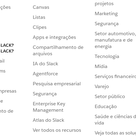
projetos
ações
Canvas
Marketing
Listas
Segurança
Clipes
Setor automotivo,
Apps e integrações
manufatura e de
SLACK?
energia
Compartilhamento de
SLACK?
arquivos
Tecnologia
ail
IA do Slack
Mídia
ams
Agentforce
Serviços financeir
Pesquisa empresarial
Varejo
mpresas
Segurança
Setor público
de
Enterprise Key
Educação
Management
nto de
Saúde e ciências 
Atlas do Slack
vida
Ver todos os recursos
Veja todas as solu