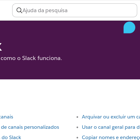
k
a como o Slack funciona.
canais
Arquivar ou excluir um c
 de canais personalizados
Usar o canal geral para 
 do Slack
Copiar nomes e endereç