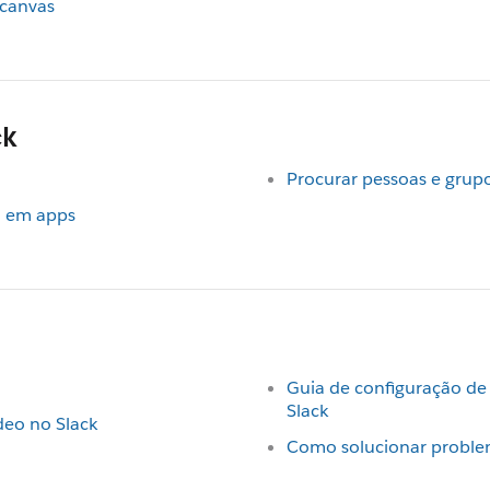
 canvas
ck
Procurar pessoas e grupo
l em apps
Guia de configuração de 
Slack
deo no Slack
Como solucionar problem