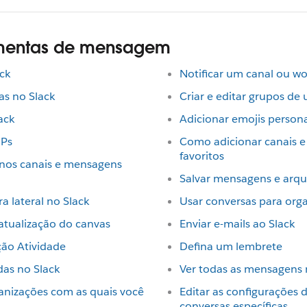
amentas de mensagem
ck
Notificar um canal ou w
s no Slack
Criar e editar grupos de 
ack
Adicionar emojis persona
IPs
Como adicionar canais e
favoritos
s nos canais e mensagens
Salvar mensagens e arqu
a lateral no Slack
Usar conversas para orga
atualização do canvas
Enviar e-mails ao Slack
ção Atividade
Defina um lembrete
das no Slack
Ver todas as mensagens 
anizações com as quais você
Editar as configurações
conversas específicas