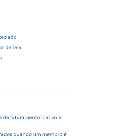
teclado
or de tela
s
us de faturamento inativo e
gerados quando um membro é