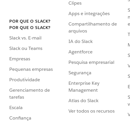
Clipes
S
Apps e integrações
POR QUE O SLACK?
Compartilhamento de
e
POR QUE O SLACK?
arquivos
Slack vs. E-mail
IA do Slack
Slack ou Teams
Agentforce
S
Empresas
Pesquisa empresarial
V
Pequenas empresas
Segurança
S
Produtividade
Enterprise Key
Management
Gerenciamento de
S
tarefas
Atlas do Slack
v
Escala
Ver todos os recursos
V
Confiança