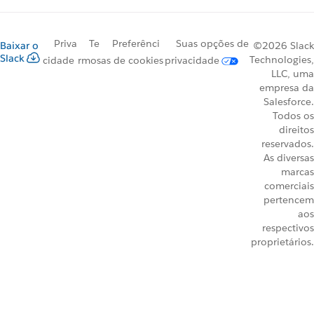
Priva
Te
Preferênci
Suas opções de
Baixar o
©2026 Slack
Slack
Technologies,
cidade
rmos
as de cookies
privacidade
LLC, uma
empresa da
Salesforce.
Todos os
direitos
reservados.
As diversas
marcas
comerciais
pertencem
aos
respectivos
proprietários.