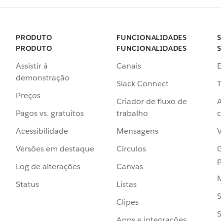
PRODUTO
FUNCIONALIDADES
PRODUTO
FUNCIONALIDADES
Assistir à
Canais
demonstração
Slack Connect
T
Preços
Criador de fluxo de
Pagos vs. gratuitos
trabalho
c
Acessibilidade
Mensagens
Versões em destaque
Círculos
p
Log de alterações
Canvas
Status
Listas
Clipes
S
Apps e integrações