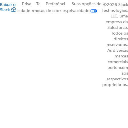
Priva
Te
Preferênci
Suas opções de
Baixar o
©2026 Slack
Slack
Technologies,
cidade
rmos
as de cookies
privacidade
LLC, uma
empresa da
Salesforce.
Todos os
direitos
reservados.
As diversas
marcas
comerciais
pertencem
aos
respectivos
proprietários.