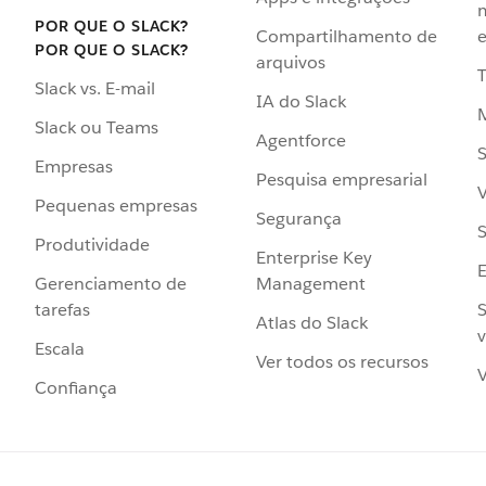
POR QUE O SLACK?
Compartilhamento de
e
POR QUE O SLACK?
arquivos
Slack vs. E-mail
IA do Slack
Slack ou Teams
Agentforce
S
Empresas
Pesquisa empresarial
V
Pequenas empresas
Segurança
S
Produtividade
Enterprise Key
Management
Gerenciamento de
S
tarefas
Atlas do Slack
v
Escala
Ver todos os recursos
V
Confiança