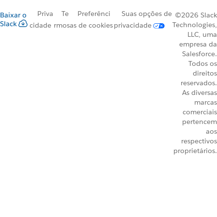
Priva
Te
Preferênci
Suas opções de
Baixar o
©2026 Slack
Slack
Technologies,
cidade
rmos
as de cookies
privacidade
LLC, uma
empresa da
Salesforce.
Todos os
direitos
reservados.
As diversas
marcas
comerciais
pertencem
aos
respectivos
proprietários.