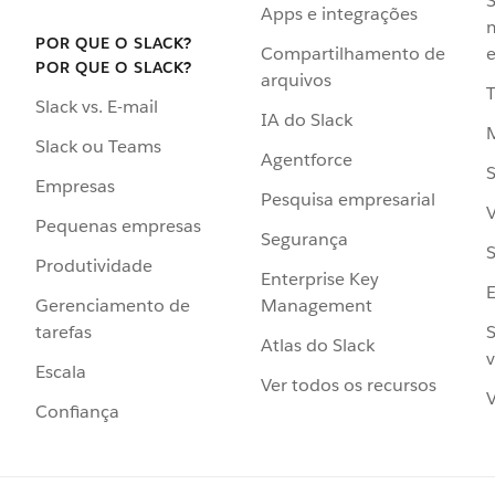
S
Apps e integrações
POR QUE O SLACK?
Compartilhamento de
e
POR QUE O SLACK?
arquivos
Slack vs. E-mail
IA do Slack
Slack ou Teams
Agentforce
S
Empresas
Pesquisa empresarial
V
Pequenas empresas
Segurança
S
Produtividade
Enterprise Key
Management
Gerenciamento de
S
tarefas
Atlas do Slack
v
Escala
Ver todos os recursos
V
Confiança