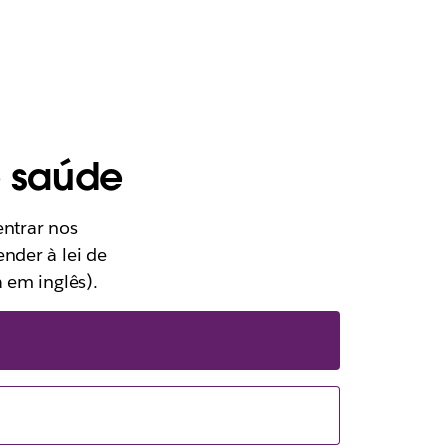
e saúde
entrar nos
nder à lei de
 em inglês).