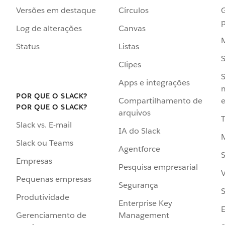
Versões em destaque
Círculos
p
Log de alterações
Canvas
Status
Listas
Clipes
S
Apps e integrações
POR QUE O SLACK?
Compartilhamento de
e
POR QUE O SLACK?
arquivos
Slack vs. E-mail
IA do Slack
Slack ou Teams
Agentforce
S
Empresas
Pesquisa empresarial
V
Pequenas empresas
Segurança
S
Produtividade
Enterprise Key
Management
Gerenciamento de