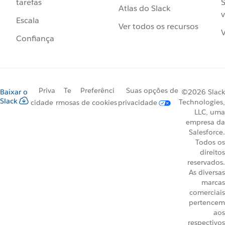
S
tarefas
Atlas do Slack
v
Escala
Ver todos os recursos
V
Confiança
Priva
Te
Preferênci
Suas opções de
Baixar o
©2026 Slack
Slack
Technologies,
cidade
rmos
as de cookies
privacidade
LLC, uma
empresa da
Salesforce.
Todos os
direitos
reservados.
As diversas
marcas
comerciais
pertencem
aos
respectivos