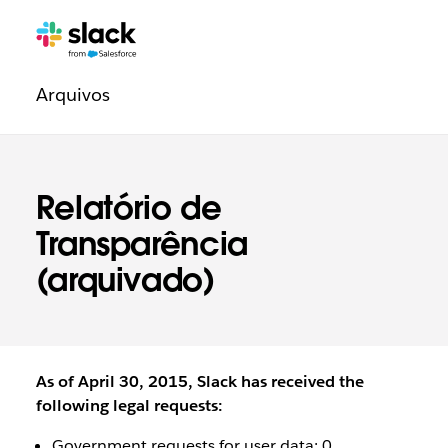
Navegação
Páginas
adicionais
legal
Arquivos
Relatório de
Transparência
(arquivado)
As of April 30, 2015, Slack has received the
following legal requests:
Government requests for user data: 0