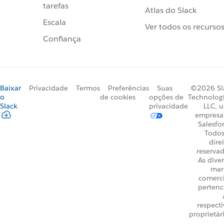
tarefas
Atlas do Slack
Escala
Ver todos os recurso
Confiança
Baixar
Privacidade
Termos
Preferências
Suas
©2026 Sl
o
de cookies
opções de
Technologi
Slack
privacidade
LLC, 
empresa
Salesfo
Todos
dire
reservad
As dive
mar
comerci
perten
respecti
proprietár