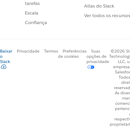
tarefas
Atlas do Slack
Escala
Ver todos os recurso
Confiança
Baixar
Privacidade
Termos
Preferências
Suas
©2026 Sl
o
de cookies
opções de
Technologi
Slack
privacidade
LLC, 
empresa
Salesfo
Todos
dire
reservad
As dive
mar
comerci
perten
respecti
proprietár