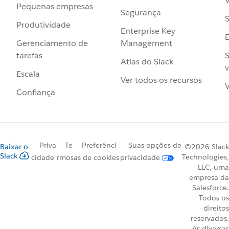
V
Pequenas empresas
Segurança
S
Produtividade
Enterprise Key
Management
Gerenciamento de
S
tarefas
Atlas do Slack
v
Escala
Ver todos os recursos
V
Confiança
Priva
Te
Preferênci
Suas opções de
Baixar o
©2026 Slack
Slack
Technologies,
cidade
rmos
as de cookies
privacidade
LLC, uma
empresa da
Salesforce.
Todos os
direitos
reservados.
As diversas