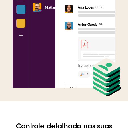
8h50
Matias
Ana Lopes
9h
Artur García
fez upload deste arquivo:
7
1
Enviar
mensagem para
o canal
Controle detalhado nas suas