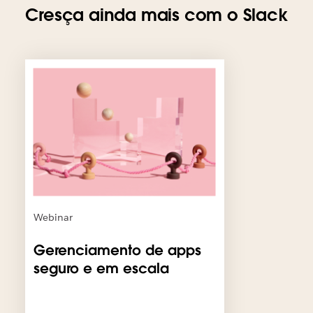
Cresça ainda mais com o Slack
É
p
o
s
s
í
v
e
l
q
u
Webinar
e
o
Gerenciamento de apps
l
seguro e em escala
i
n
k