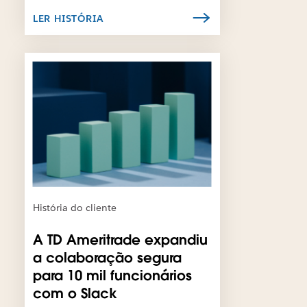
a
e
LER HISTÓRIA
.
j
a
a
É
b
p
e
o
r
s
t
s
o
í
e
v
m
e
u
l
m
q
a
u
História do cliente
n
e
o
o
A TD Ameritrade expandiu
v
l
a colaboração segura
a
i
g
para 10 mil funcionários
n
u
k
com o Slack
i
s