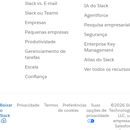
Slack vs. E-mail
IA do Slack
Slack ou Teams
Agentforce
Empresas
Pesquisa empresarial
Pequenas empresas
Segurança
Produtividade
Enterprise Key
Management
Gerenciamento de
tarefas
Atlas do Slack
Escala
Ver todos os recurso
Confiança
Baixar
Privacidade
Termos
Preferências
Suas
©2026 Sl
o
de cookies
opções de
Technologi
Slack
privacidade
LLC, 
empresa
Salesfo